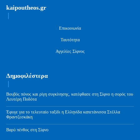
kaipoutheos.gr
Επικοινωνία
Ταυτότητα
Αγγελίες Σίφνος
Δημοφιλέστερα
Βουβός πόνος και ρίγη συγκίνησης, κατέφθασε στη Σίφνο η σορός του
Λευτέρη Ποδότα
Έφυγε για το τελευταίο ταξίδι η Ελληνίδα καπετάνισσα Στέλλα
Φραντζεσκάκη
Βαρύ πένθος στη Σίφνο