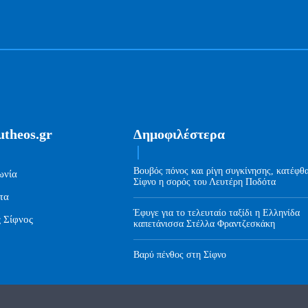
utheos.gr
Δημοφιλέστερα
Βουβός πόνος και ρίγη συγκίνησης, κατέφθ
ωνία
Σίφνο η σορός του Λευτέρη Ποδότα
τα
Έφυγε για το τελευταίο ταξίδι η Ελληνίδα
ς Σίφνος
καπετάνισσα Στέλλα Φραντζεσκάκη
Βαρύ πένθος στη Σίφνο