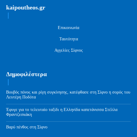
kaipoutheos.gr
Επικοινωνία
Ταυτότητα
Αγγελίες Σίφνος
Δημοφιλέστερα
Βουβός πόνος και ρίγη συγκίνησης, κατέφθασε στη Σίφνο η σορός του
Λευτέρη Ποδότα
Έφυγε για το τελευταίο ταξίδι η Ελληνίδα καπετάνισσα Στέλλα
Φραντζεσκάκη
Βαρύ πένθος στη Σίφνο