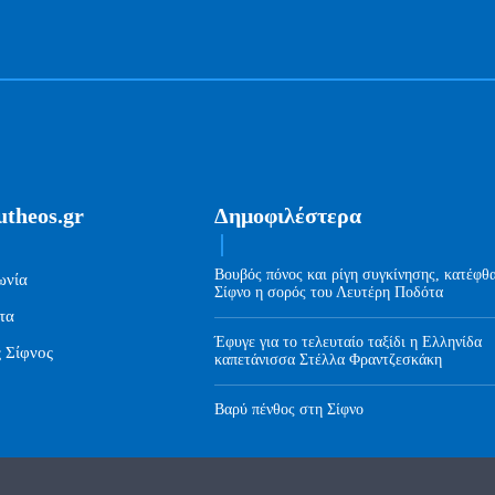
utheos.gr
Δημοφιλέστερα
Βουβός πόνος και ρίγη συγκίνησης, κατέφθ
ωνία
Σίφνο η σορός του Λευτέρη Ποδότα
τα
Έφυγε για το τελευταίο ταξίδι η Ελληνίδα
ς Σίφνος
καπετάνισσα Στέλλα Φραντζεσκάκη
Βαρύ πένθος στη Σίφνο