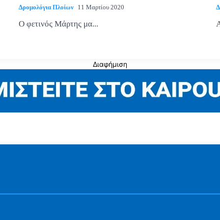
Δρομολόγια Πλοίων
11 Μαρτίου 2020
Δ
Ο φετινός Μάρτης μα...
Α
Διαφήμιση