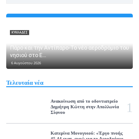
ΚΥΚΛΆΔΕΣ
Γιάννης Βρούτσης: «Ιστορική εξέλιξη για την
Πάρο και την Αντίπαρο-Το νέο αεροδρόμιο του
νησιού στο Ε...
6 Αυγούστου 2026
Τελευταία νέα
Ανακοίνωση από το οδοντιατρείο
Δημήτρη Κώττη στην Απολλωνία
Σίφνου
Κατερίνα Μονογυιού: «Έργο πνοής
45,44 εκατ. ευρώ για το Αεροδρόμιο