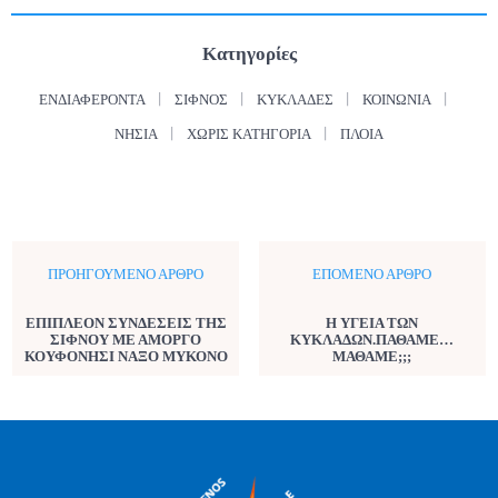
Κατηγορίες
ΕΝΔΙΑΦΈΡΟΝΤΑ
ΣΊΦΝΟΣ
ΚΥΚΛΆΔΕΣ
ΚΟΙΝΩΝΊΑ
ΝΗΣΙΆ
ΧΩΡΊΣ ΚΑΤΗΓΟΡΊΑ
ΠΛΟΊΑ
ΠΡΟΗΓΟΎΜΕΝΟ ΆΡΘΡΟ
ΕΠΌΜΕΝΟ ΆΡΘΡΟ
ΕΠΙΠΛΕΟΝ ΣΥΝΔΕΣΕΙΣ ΤΗΣ
Η ΥΓΕΙΑ ΤΩΝ
ΣΙΦΝΟΥ ΜΕ ΑΜΟΡΓΟ
ΚΥΚΛΑΔΩΝ.ΠΑΘΑΜΕ…
ΚΟΥΦΟΝΗΣΙ ΝΑΞΟ ΜΥΚΟΝΟ
ΜΑΘΑΜΕ;;;