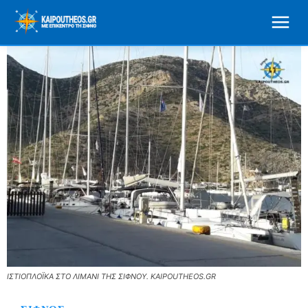
ΙΣΤΙΟΠΛΟΪΚΑ ΣΤΟ ΛΙΜΑΝΙ ΤΗΣ ΣΙΦΝΟΥ. KAIPOUTHEOS.GR