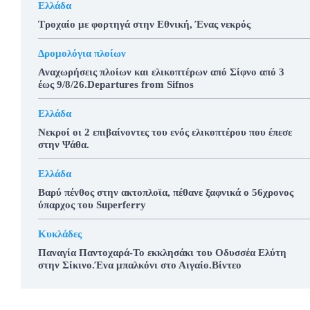
Ελλάδα
Τροχαίο με φορτηγά στην Εθνική, Ένας νεκρός
Δρομολόγια πλοίων
Αναχωρήσεις πλοίων και ελικοπτέρων από Σίφνο από 3
έως 9/8/26.Departures from Sifnos
Ελλάδα
Νεκροί οι 2 επιβαίνοντες του ενός ελικοπτέρου που έπεσε
στην Ψάθα.
Ελλάδα
Βαρύ πένθος στην ακτοπλοϊα, πέθανε ξαφνικά ο 56χρονος
ύπαρχος του Superferry
Κυκλάδες
Παναγία Παντοχαρά-Το εκκλησάκι του Οδυσσέα Ελύτη
στην Σίκινο.Ένα μπαλκόνι στο Αιγαίο.Βίντεο