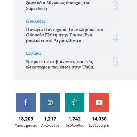
ξαφνικά ο 56χρονος ύπαρχος του
Superferry
Κυκλάδες
Παναγία Παντοχαρά-Το εκκλησάκι του
Οδυσσέα Ελύτη στην Σίκινο.Ένα
μπαλκόνι στο Αιγαίο.Βίντεο
Ελλάδα
Νεκροί οι 2 επιβαίνοντες του ενός
ελικοπτέρου που έπεσε στην Ψάθα.
18,209
1,217
1,742
14,030
Υποστηρικτές
Ακόλουθοι
Ακόλουθοι
Συνδρομητές