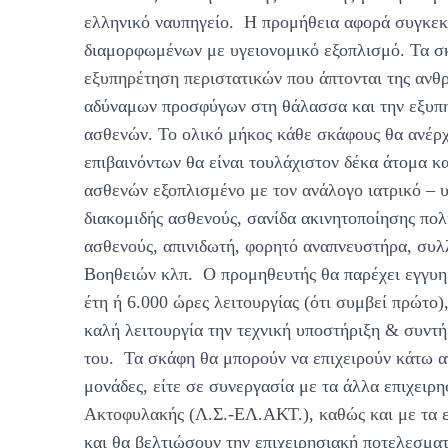
ελληνικό ναυπηγείο. Η προμήθεια αφορά συγκε
διαμορφωμένων με υγειονομικό εξοπλισμό. Τα σκ
εξυπηρέτηση περιστατικών που άπτονται της ανθ
αδύναμων προσφύγων στη θάλασσα και την εξυπη
ασθενών. Το ολικό μήκος κάθε σκάφους θα ανέρχε
επιβαινόντων θα είναι τουλάχιστον δέκα άτομα κ
ασθενών εξοπλισμένο με τον ανάλογο ιατρικό – 
διακομιδής ασθενούς, σανίδα ακινητοποίησης πο
ασθενούς, απινιδωτή, φορητό αναπνευστήρα, συ
Βοηθειών κλπ. Ο προμηθευτής θα παρέχει εγγυημ
έτη ή 6.000 ώρες λειτουργίας (ότι συμβεί πρώτο),
καλή λειτουργία την τεχνική υποστήριξη & συντ
του. Τα σκάφη θα μπορούν να επιχειρούν κάτω α
μονάδες, είτε σε συνεργασία με τα άλλα επιχειρ
Ακτοφυλακής (Λ.Σ.-ΕΛ.ΑΚΤ.), καθώς και με τα ε
και θα βελτιώσουν την επιχειρησιακή ποτελεσμα