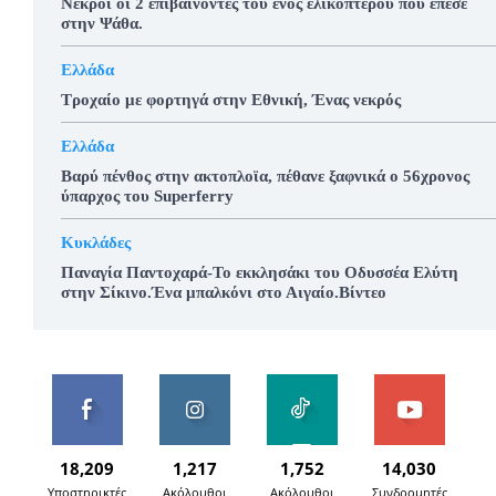
Νεκροί οι 2 επιβαίνοντες του ενός ελικοπτέρου που έπεσε
στην Ψάθα.
Ελλάδα
Τροχαίο με φορτηγά στην Εθνική, Ένας νεκρός
Ελλάδα
Βαρύ πένθος στην ακτοπλοϊα, πέθανε ξαφνικά ο 56χρονος
ύπαρχος του Superferry
Κυκλάδες
Παναγία Παντοχαρά-Το εκκλησάκι του Οδυσσέα Ελύτη
στην Σίκινο.Ένα μπαλκόνι στο Αιγαίο.Βίντεο
18,209
1,217
1,752
14,030
Υποστηρικτές
Ακόλουθοι
Ακόλουθοι
Συνδρομητές