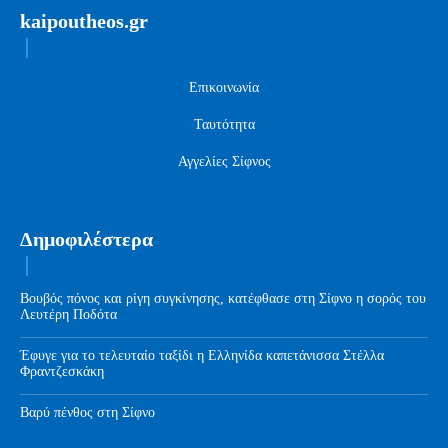
kaipoutheos.gr
Επικοινωνία
Ταυτότητα
Αγγελίες Σίφνος
Δημοφιλέστερα
Βουβός πόνος και ρίγη συγκίνησης, κατέφθασε στη Σίφνο η σορός του
Λευτέρη Ποδότα
Έφυγε για το τελευταίο ταξίδι η Ελληνίδα καπετάνισσα Στέλλα
Φραντζεσκάκη
Βαρύ πένθος στη Σίφνο