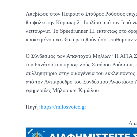
Απεβίωσε στον Πειραιά ο Σταύρος Ρούσσος επιχ
θα ψαλεί την Κυριακή 21 Ιουλίου από τον Ιερό ν
λειτουργία. Το Speedrunner III εκτάκτως στο δρ
προκειμένου να εξυπηρετηθούν όσοι επιθυμούν ν
Ο Σύνδεσμος των Απανταχού Μηλίων “Η ΑΓΙΑ ΣΟ
του θανάτου του προσφιλούς Σταύρου Ρούσσου, α
συλληπητήρια στην οικογένεια του εκκλειπόντο
από τον Αντιπρόεδρο του Συνδέσμου Αναστάσιο Λι
εφημερίδες Μήλου και Κιμώλου
Πηγή :
https://milosvoice.gr
Δια