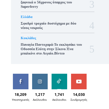
ξαφνικά ο 56χρονος ύπαρχος του
Superferry
Ελλάδα
Σφοδρό τροχαίο δυστύχημα με δύο
νέους νεκρούς
Κυκλάδες
Παναγία Παντοχαρά-Το εκκλησάκι του
Οδυσσέα Ελύτη στην Σίκινο.Ένα
μπαλκόνι στο Αιγαίο.Βίντεο
18,209
1,217
1,741
14,030
Υποστηρικτές
Ακόλουθοι
Ακόλουθοι
Συνδρομητές