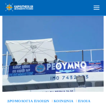
ΔΡΟΜΟΛΌΓΙΑ ΠΛΟΊΩΝ
ΚΟΙΝΩΝΊΑ
ΠΛΟΊΑ