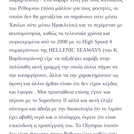
του Ρέθυμνου (πόσο μάλλον για τους φοιτητές, οι
οποίοι δεν θα χρειάζεται να πηγαίνουν ούτε μέσω
Χανίων ούτε μέσω Ηρακλείου) και το περίμεναν με
ανυπομονησία, καθώς τα τελευταία χρόνια και
συγκεκριμένα από το 2008 με το High Speed 4
συμφερόντων της HELLENIC SEAWAYS (του Κ.
Βαρδινογιάννη) είχε να ταξιδέψει καράβι στην
πολύπαθη αυτή γραμμή την οποία άλλοι πήγαν να
την καταργήσουν, άλλοι να την χαρακτηρίσουν ως
άγονη και άλλοι ήρθαν είπαν ότι δεν είχαν κέρδος
και έφυγαν . Μια προσπάθεια επίσης έγινε και
πέρυσι με το Superferry II αλλά και αυτή έληξε
σύντομα και άδοξα με την δικαιολογία ότι το λιμάνι
έχει αβαθή νερά και ο πλοίαρχος έκρινε ότι είναι
επικίνδυνη η προσέγγιση του. To Olympus λοιπόν
δεν είναι άγνωστο στους Ρεθυμνιώτες καθώς σαν