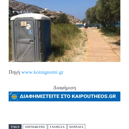
Πηγή
www.koinignomi.gr
Διαφήμιση
TAGS
ΑΠΙΝΙΔΩΤΗΣ
ΓΑΛΗΣΣΑ
ΠΑΡΑΛΙΑ