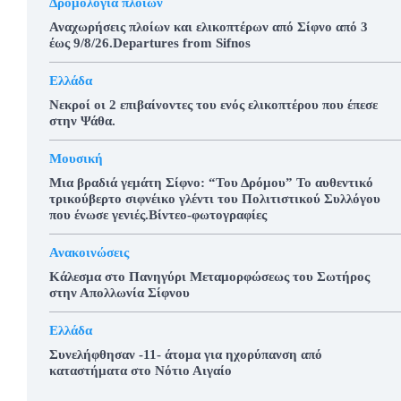
Δρομολόγια πλοίων
Αναχωρήσεις πλοίων και ελικοπτέρων από Σίφνο από 3
έως 9/8/26.Departures from Sifnos
Ελλάδα
Νεκροί οι 2 επιβαίνοντες του ενός ελικοπτέρου που έπεσε
στην Ψάθα.
Μουσική
Μια βραδιά γεμάτη Σίφνο: “Του Δρόμου” Το αυθεντικό
τρικούβερτο σιφνέικο γλέντι του Πολιτιστικού Συλλόγου
που ένωσε γενιές.Βίντεο-φωτογραφίες
Ανακοινώσεις
Κάλεσμα στο Πανηγύρι Μεταμορφώσεως του Σωτήρος
στην Απολλωνία Σίφνου
Ελλάδα
Συνελήφθησαν -11- άτομα για ηχορύπανση από
καταστήματα στο Νότιο Αιγαίο