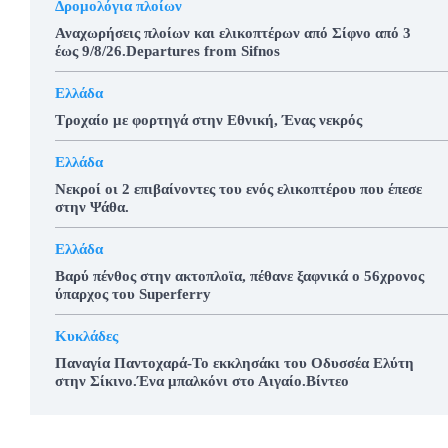
Δρομολόγια πλοίων
Αναχωρήσεις πλοίων και ελικοπτέρων από Σίφνο από 3
έως 9/8/26.Departures from Sifnos
Ελλάδα
Τροχαίο με φορτηγά στην Εθνική, Ένας νεκρός
Ελλάδα
Νεκροί οι 2 επιβαίνοντες του ενός ελικοπτέρου που έπεσε
στην Ψάθα.
Ελλάδα
Βαρύ πένθος στην ακτοπλοϊα, πέθανε ξαφνικά ο 56χρονος
ύπαρχος του Superferry
Κυκλάδες
Παναγία Παντοχαρά-Το εκκλησάκι του Οδυσσέα Ελύτη
στην Σίκινο.Ένα μπαλκόνι στο Αιγαίο.Βίντεο