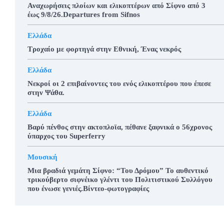
Αναχωρήσεις πλοίων και ελικοπτέρων από Σίφνο από 3
έως 9/8/26.Departures from Sifnos
Ελλάδα
Τροχαίο με φορτηγά στην Εθνική, Ένας νεκρός
Ελλάδα
Νεκροί οι 2 επιβαίνοντες του ενός ελικοπτέρου που έπεσε
στην Ψάθα.
Ελλάδα
Βαρύ πένθος στην ακτοπλοϊα, πέθανε ξαφνικά ο 56χρονος
ύπαρχος του Superferry
Μουσική
Μια βραδιά γεμάτη Σίφνο: “Του Δρόμου” Το αυθεντικό
τρικούβερτο σιφνέικο γλέντι του Πολιτιστικού Συλλόγου
που ένωσε γενιές.Βίντεο-φωτογραφίες