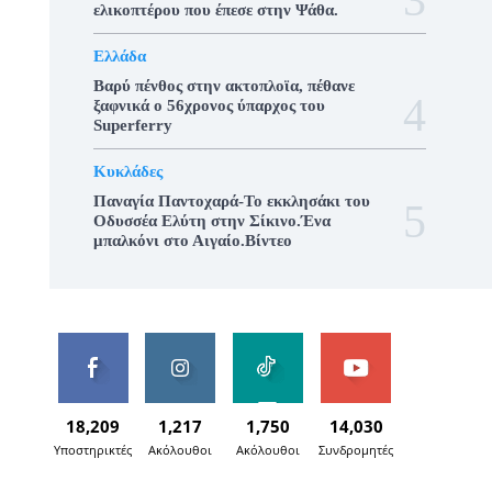
ελικοπτέρου που έπεσε στην Ψάθα.
Ελλάδα
Βαρύ πένθος στην ακτοπλοϊα, πέθανε
ξαφνικά ο 56χρονος ύπαρχος του
Superferry
Κυκλάδες
Παναγία Παντοχαρά-Το εκκλησάκι του
Οδυσσέα Ελύτη στην Σίκινο.Ένα
μπαλκόνι στο Αιγαίο.Βίντεο
18,209
1,217
1,750
14,030
Υποστηρικτές
Ακόλουθοι
Ακόλουθοι
Συνδρομητές