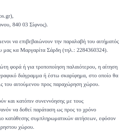
s.gr),
φνου, 840 03 Σίφνος).
μενοι να επιβεβαιώνουν την παραλαβή του αιτήματός
υ μας κα Μαργαρίτα Σάρδη (τηλ.: 2284360324).
ρώτη φορά ή για τροποποίηση παλαιότερου, η αίτηση
γραφικό διάγραμμα ή έστω σκαρίφημα, στο οποίο θα
εις του αιτούμενου προς παραχώρηση χώρου.
ύν και κατόπιν συνεννόησης με τους
ιθανόν να δοθεί παράταση ως προς το χρόνο
ριο κατάθεσης συμπληρωματικών αιτήσεων, εφόσον
χρηστου χώρου.