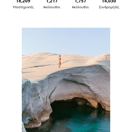
18,209
1,217
1,757
14,030
Υποστηρικτές
Ακόλουθοι
Ακόλουθοι
Συνδρομητές