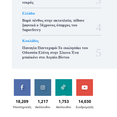
νεκρός
Ελλάδα
Βαρύ πένθος στην ακτοπλοϊα, πέθανε
ξαφνικά ο 56χρονος ύπαρχος του
Superferry
Κυκλάδες
Παναγία Παντοχαρά-Το εκκλησάκι του
Οδυσσέα Ελύτη στην Σίκινο.Ένα
μπαλκόνι στο Αιγαίο.Βίντεο
18,209
1,217
1,753
14,030
Υποστηρικτές
Ακόλουθοι
Ακόλουθοι
Συνδρομητές