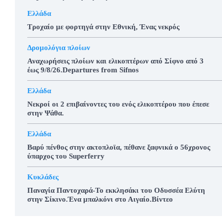
Ελλάδα
Τροχαίο με φορτηγά στην Εθνική, Ένας νεκρός
Δρομολόγια πλοίων
Αναχωρήσεις πλοίων και ελικοπτέρων από Σίφνο από 3
έως 9/8/26.Departures from Sifnos
Ελλάδα
Νεκροί οι 2 επιβαίνοντες του ενός ελικοπτέρου που έπεσε
στην Ψάθα.
Ελλάδα
Βαρύ πένθος στην ακτοπλοϊα, πέθανε ξαφνικά ο 56χρονος
ύπαρχος του Superferry
Κυκλάδες
Παναγία Παντοχαρά-Το εκκλησάκι του Οδυσσέα Ελύτη
στην Σίκινο.Ένα μπαλκόνι στο Αιγαίο.Βίντεο