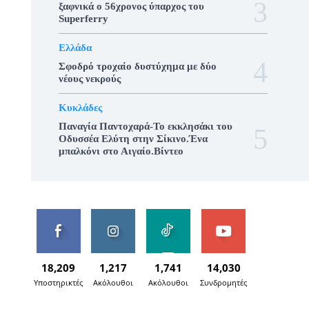
ξαφνικά ο 56χρονος ύπαρχος του
Superferry
Ελλάδα
Σφοδρό τροχαίο δυστύχημα με δύο
νέους νεκρούς
Κυκλάδες
Παναγία Παντοχαρά-Το εκκλησάκι του
Οδυσσέα Ελύτη στην Σίκινο.Ένα
μπαλκόνι στο Αιγαίο.Βίντεο
18,209
1,217
1,741
14,030
Υποστηρικτές
Ακόλουθοι
Ακόλουθοι
Συνδρομητές