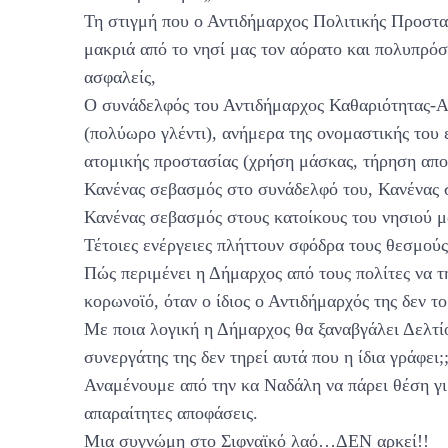
Τη στιγμή που ο Αντιδήμαρχος Πολιτικής Προστα
μακριά από το νησί μας τον αόρατο και πολυπρό
ασφαλείς,
Ο συνάδελφός του Αντιδήμαρχος Καθαριότητας-Α
(πολύωρο γλέντι), ανήμερα της ονομαστικής του 
ατομικής προστασίας (χρήση μάσκας, τήρηση απο
Κανένας σεβασμός στο συνάδελφό του, Κανένας 
Κανένας σεβασμός στους κατοίκους του νησιού 
Τέτοιες ενέργειες πλήττουν σφόδρα τους θεσμούς
Πώς περιμένει η Δήμαρχος από τους πολίτες να τ
κορωνοϊό, όταν ο ίδιος ο Αντιδήμαρχός της δεν το
Με ποια λογική η Δήμαρχος θα ξαναβγάλει Δελτίο
συνεργάτης της δεν τηρεί αυτά που η ίδια γράφει;
Αναμένουμε από την κα Ναδάλη να πάρει θέση γι’
απαραίτητες αποφάσεις.
Μια συγνώμη στο Σιφναϊκό λαό…ΔΕΝ αρκεί!!