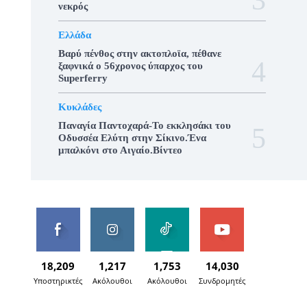
νεκρός
Ελλάδα
Βαρύ πένθος στην ακτοπλοϊα, πέθανε
ξαφνικά ο 56χρονος ύπαρχος του
Superferry
Κυκλάδες
Παναγία Παντοχαρά-Το εκκλησάκι του
Οδυσσέα Ελύτη στην Σίκινο.Ένα
μπαλκόνι στο Αιγαίο.Βίντεο
18,209
1,217
1,753
14,030
Υποστηρικτές
Ακόλουθοι
Ακόλουθοι
Συνδρομητές