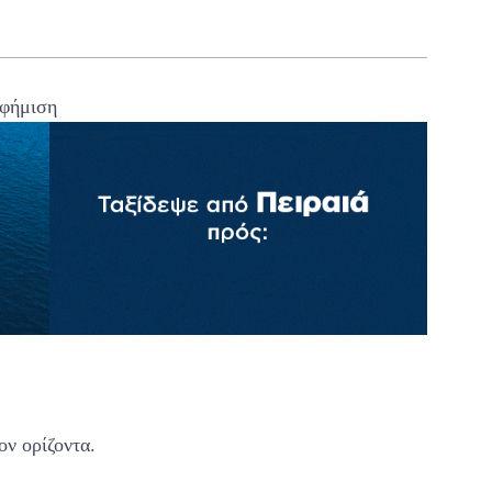
φήμιση
ν ορίζοντα.