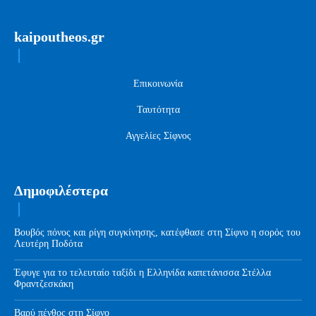
kaipoutheos.gr
Επικοινωνία
Ταυτότητα
Αγγελίες Σίφνος
Δημοφιλέστερα
Βουβός πόνος και ρίγη συγκίνησης, κατέφθασε στη Σίφνο η σορός του
Λευτέρη Ποδότα
Έφυγε για το τελευταίο ταξίδι η Ελληνίδα καπετάνισσα Στέλλα
Φραντζεσκάκη
Βαρύ πένθος στη Σίφνο