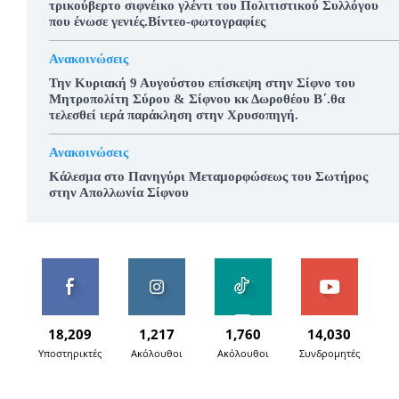
τρικούβερτο σιφνέικο γλέντι του Πολιτιστικού Συλλόγου
που ένωσε γενιές.Βίντεο-φωτογραφίες
Ανακοινώσεις
Την Κυριακή 9 Αυγούστου επίσκεψη στην Σίφνο του
Μητροπολίτη Σύρου & Σίφνου κκ Δωροθέου Β΄.θα
τελεσθεί ιερά παράκληση στην Χρυσοπηγή.
Ανακοινώσεις
Κάλεσμα στο Πανηγύρι Μεταμορφώσεως του Σωτήρος
στην Απολλωνία Σίφνου
18,209
1,217
1,760
14,030
Υποστηρικτές
Ακόλουθοι
Ακόλουθοι
Συνδρομητές