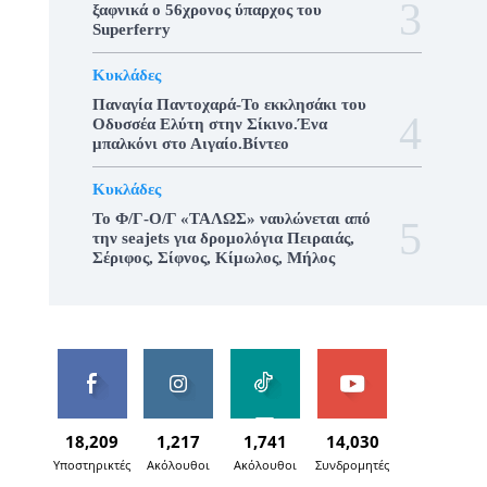
ξαφνικά ο 56χρονος ύπαρχος του
Superferry
Κυκλάδες
Παναγία Παντοχαρά-Το εκκλησάκι του
Οδυσσέα Ελύτη στην Σίκινο.Ένα
μπαλκόνι στο Αιγαίο.Βίντεο
Κυκλάδες
To Φ/Γ-Ο/Γ «ΤΑΛΩΣ» ναυλώνεται από
την seajets για δρομολόγια Πειραιάς,
Σέριφος, Σίφνος, Κίμωλος, Μήλος
18,209
1,217
1,741
14,030
Υποστηρικτές
Ακόλουθοι
Ακόλουθοι
Συνδρομητές