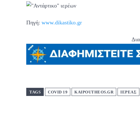
Πηγή:
www.dikastiko.gr
Δια
TAGS
COVID 19
KAIPOUTHEOS.GR
ΙΕΡΕΑΣ