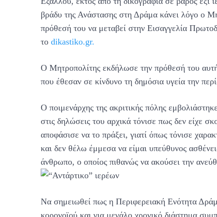
Εξάλλου, εκτός από τη δικογραφία σε βάρος έξι 
βράδυ της Ανάστασης στη Δράμα κάνει λόγο ο Μη
πρόθεσή του να μεταβεί στην Εισαγγελία Πρωτο
το
dikastiko.gr.
Ο Μητροπολίτης εκδήλωσε την πρόθεσή του αυτή,
που έθεσαν σε κίνδυνο τη δημόσια υγεία την περ
Ο ποιμενάρχης της ακριτικής πόλης εμβολιάστηκ
στις δηλώσεις του αρχικά τόνισε πως δεν είχε σ
αποφάσισε να το πράξει, γιατί όπως τόνισε χαρα
και δεν θέλω έμμεσα να είμαι υπεύθυνος ασθένει
άνθρωπο, ο οποίος πιθανώς να ακούσει την ανεύ
Να σημειωθεί πως η Περιφερειακή Ενότητα Δρά
κορονοϊού και για μεγάλο χρονικό διάστημα συμ