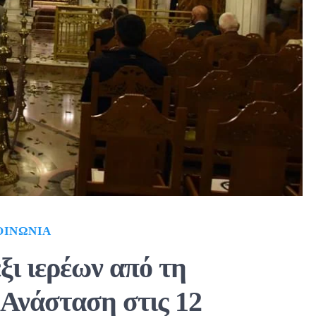
ΟΙΝΩΝΊΑ
ξι ιερέων από τη
Ανάσταση στις 12