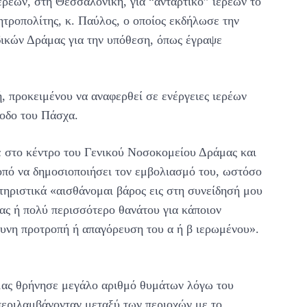
ιερέων, στη Θεσσαλονίκη, για “αντάρτικο” ιερέων το
τροπολίτης, κ. Παύλος, ο οποίος εκδήλωσε την
δικών Δράμας για την υπόθεση, όπως έγραψε
 προκειμένου να αναφερθεί σε ενέργειες ιερέων
ίοδο του Πάσχα.
ε στο κέντρο του Γενικού Νοσοκομείου Δράμας και
κοπό να δημοσιοποιήσει τον εμβολιασμό του, ωστόσο
κτηριστικά «αισθάνομαι βάρος εις στη συνείδησή μου
ας ή πολύ περισσότερο θανάτου για κάποιον
θυνη προτροπή ή απαγόρευση του α ή β ιερωμένου».
μας θρήνησε μεγάλο αριθμό θυμάτων λόγω του
περιλαμβάνονταν μεταξύ των περιοχών με το