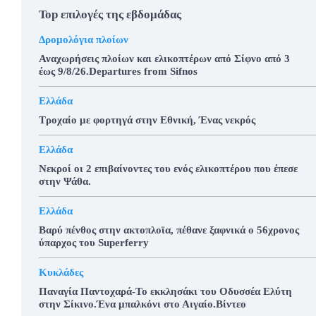
Top επιλογές της εβδομάδας
Δρομολόγια πλοίων
Αναχωρήσεις πλοίων και ελικοπτέρων από Σίφνο από 3
έως 9/8/26.Departures from Sifnos
Ελλάδα
Τροχαίο με φορτηγά στην Εθνική, Ένας νεκρός
Ελλάδα
Νεκροί οι 2 επιβαίνοντες του ενός ελικοπτέρου που έπεσε
στην Ψάθα.
Ελλάδα
Βαρύ πένθος στην ακτοπλοϊα, πέθανε ξαφνικά ο 56χρονος
ύπαρχος του Superferry
Κυκλάδες
Παναγία Παντοχαρά-Το εκκλησάκι του Οδυσσέα Ελύτη
στην Σίκινο.Ένα μπαλκόνι στο Αιγαίο.Βίντεο