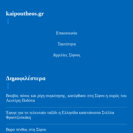
kaipoutheos.gr
Επικοινωνία
Ταυτότητα
Αγγελίες Σίφνος
Δημοφιλέστερα
Βουβός πόνος και ρίγη συγκίνησης, κατέφθασε στη Σίφνο η σορός του
Λευτέρη Ποδότα
Έφυγε για το τελευταίο ταξίδι η Ελληνίδα καπετάνισσα Στέλλα
Φραντζεσκάκη
Βαρύ πένθος στη Σίφνο