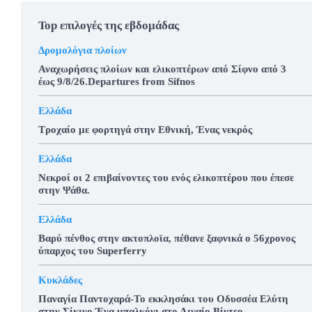
Top επιλογές της εβδομάδας
Δρομολόγια πλοίων
Αναχωρήσεις πλοίων και ελικοπτέρων από Σίφνο από 3
έως 9/8/26.Departures from Sifnos
Ελλάδα
Τροχαίο με φορτηγά στην Εθνική, Ένας νεκρός
Ελλάδα
Νεκροί οι 2 επιβαίνοντες του ενός ελικοπτέρου που έπεσε
στην Ψάθα.
Ελλάδα
Βαρύ πένθος στην ακτοπλοϊα, πέθανε ξαφνικά ο 56χρονος
ύπαρχος του Superferry
Κυκλάδες
Παναγία Παντοχαρά-Το εκκλησάκι του Οδυσσέα Ελύτη
στην Σίκινο.Ένα μπαλκόνι στο Αιγαίο.Βίντεο