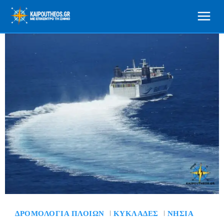
ΔΡΟΜΟΛΌΓΙΑ ΠΛΟΊΩΝ
ΚΥΚΛΆΔΕΣ
ΝΗΣΙΆ