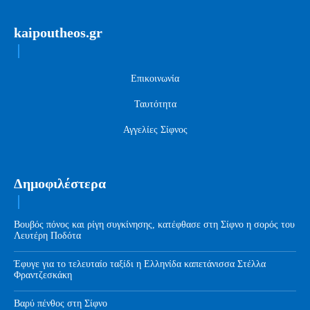
kaipoutheos.gr
Επικοινωνία
Ταυτότητα
Αγγελίες Σίφνος
Δημοφιλέστερα
Βουβός πόνος και ρίγη συγκίνησης, κατέφθασε στη Σίφνο η σορός του
Λευτέρη Ποδότα
Έφυγε για το τελευταίο ταξίδι η Ελληνίδα καπετάνισσα Στέλλα
Φραντζεσκάκη
Βαρύ πένθος στη Σίφνο