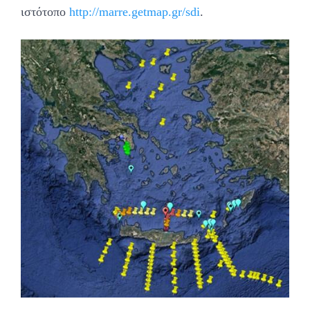
ιστότοπο
http://marre.getmap.gr/sdi
.