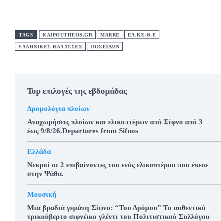
TAGS
KAIPOUTHEOS.GR
MARRE
ΕΛ.ΚΕ.Θ.Ε
ΕΛΛΗΝΙΚΕΣ ΘΑΛΑΣΣΕΣ
ΠΟΣΕΙΔΏΝ
Top επιλογές της εβδομάδας
Δρομολόγια πλοίων
Αναχωρήσεις πλοίων και ελικοπτέρων από Σίφνο από 3
έως 9/8/26.Departures from Sifnos
Ελλάδα
Νεκροί οι 2 επιβαίνοντες του ενός ελικοπτέρου που έπεσε
στην Ψάθα.
Μουσική
Μια βραδιά γεμάτη Σίφνο: “Του Δρόμου” Το αυθεντικό
τρικούβερτο σιφνέικο γλέντι του Πολιτιστικού Συλλόγου