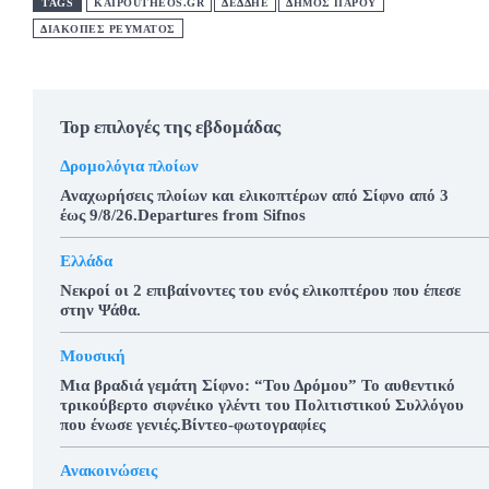
TAGS
KAIPOUTHEOS.GR
ΔΕΔΔΗΕ
ΔΗΜΟΣ ΠΑΡΟΥ
ΔΙΑΚΟΠΕΣ ΡΕΥΜΑΤΟΣ
Top επιλογές της εβδομάδας
Δρομολόγια πλοίων
Αναχωρήσεις πλοίων και ελικοπτέρων από Σίφνο από 3
έως 9/8/26.Departures from Sifnos
Ελλάδα
Νεκροί οι 2 επιβαίνοντες του ενός ελικοπτέρου που έπεσε
στην Ψάθα.
Μουσική
Μια βραδιά γεμάτη Σίφνο: “Του Δρόμου” Το αυθεντικό
τρικούβερτο σιφνέικο γλέντι του Πολιτιστικού Συλλόγου
που ένωσε γενιές.Βίντεο-φωτογραφίες
Ανακοινώσεις