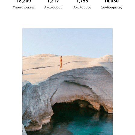
18,209
1,217
1,755
14,030
Υποστηρικτές
Ακόλουθοι
Ακόλουθοι
Συνδρομητές