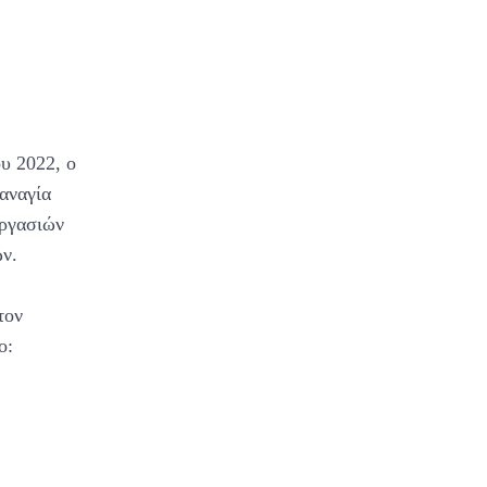
υ 2022, ο
αναγία
εργασιών
ν.
τον
ο: