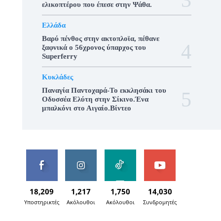
ελικοπτέρου που έπεσε στην Ψάθα.
Ελλάδα
Βαρύ πένθος στην ακτοπλοϊα, πέθανε
ξαφνικά ο 56χρονος ύπαρχος του
Superferry
Κυκλάδες
Παναγία Παντοχαρά-Το εκκλησάκι του
Οδυσσέα Ελύτη στην Σίκινο.Ένα
μπαλκόνι στο Αιγαίο.Βίντεο
18,209
1,217
1,750
14,030
Υποστηρικτές
Ακόλουθοι
Ακόλουθοι
Συνδρομητές