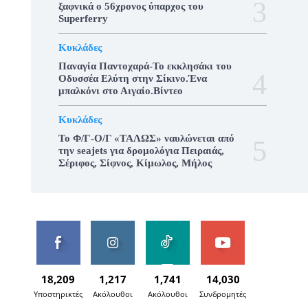
ξαφνικά ο 56χρονος ύπαρχος του
Superferry
Κυκλάδες
Παναγία Παντοχαρά-Το εκκλησάκι του
Οδυσσέα Ελύτη στην Σίκινο.Ένα
μπαλκόνι στο Αιγαίο.Βίντεο
Κυκλάδες
To Φ/Γ-Ο/Γ «ΤΑΛΩΣ» ναυλώνεται από
την seajets για δρομολόγια Πειραιάς,
Σέριφος, Σίφνος, Κίμωλος, Μήλος
18,209
1,217
1,741
14,030
Υποστηρικτές
Ακόλουθοι
Ακόλουθοι
Συνδρομητές