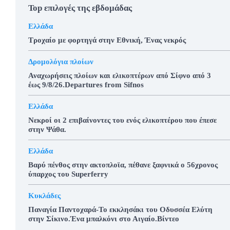
Top επιλογές της εβδομάδας
Ελλάδα
Τροχαίο με φορτηγά στην Εθνική, Ένας νεκρός
Δρομολόγια πλοίων
Αναχωρήσεις πλοίων και ελικοπτέρων από Σίφνο από 3
έως 9/8/26.Departures from Sifnos
Ελλάδα
Νεκροί οι 2 επιβαίνοντες του ενός ελικοπτέρου που έπεσε
στην Ψάθα.
Ελλάδα
Βαρύ πένθος στην ακτοπλοϊα, πέθανε ξαφνικά ο 56χρονος
ύπαρχος του Superferry
Κυκλάδες
Παναγία Παντοχαρά-Το εκκλησάκι του Οδυσσέα Ελύτη
στην Σίκινο.Ένα μπαλκόνι στο Αιγαίο.Βίντεο