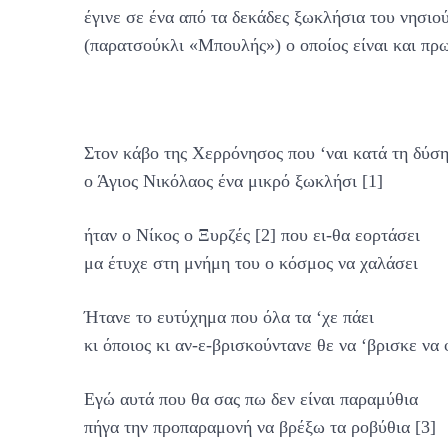
έγινε σε ένα από τα δεκάδες ξωκλήσια του νησι
(παρατσούκλι «Μπουλής») ο οποίος είναι και πρ
Στον κάβο της
Χερρόνησος που ‘ναι κατά τη δύσ
ο Άγιος Νικόλαος ένα μικρό ξωκλήσι [1]
ήταν ο Νίκος ο Ξυρζές [2] που ει-θα εορτάσει
μα έτυχε στη μνήμη του ο κόσμος να χαλάσει
Ήτανε το ευτύχημα που όλα τα ‘χε πάει
κι όποιος κι αν-ε-βρισκούντανε θε να ‘βρισκε να 
Εγώ αυτά που θα σας πω δεν είναι παραμύθια
πήγα την προπαραμονή να βρέξω τα ροβύθια [3]