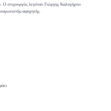
ού. Ο στιχουργός λεγόταν Γιώργης Καλογήρου
ωταγωνιστής-αφηγητής.
η
φάει