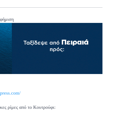
φήμιση
dpress.com/
κες ρίμες από το Κουτρούφι: