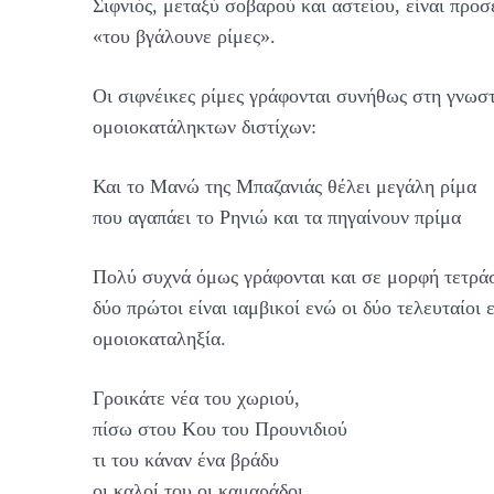
Σιφνιός, μεταξύ σοβαρού και αστείου, είναι προσε
«του βγάλουνε ρίμες».
Οι σιφνέικες ρίμες γράφονται συνήθως στη γνω
ομοιοκατάληκτων διστίχων:
Και το Μανώ της Μπαζανιάς θέλει μεγάλη ρίμα
που αγαπάει το Ρηνιώ και τα πηγαίνουν πρίμα
Πολύ συχνά όμως γράφονται και σε μορφή τετράσ
δύο πρώτοι είναι ιαμβικοί ενώ οι δύο τελευταίοι
ομοιοκαταληξία.
Γροικάτε νέα του χωριού,
πίσω στου Κου του Προυνιδιού
τι του κάναν ένα βράδυ
οι καλοί του οι καμαράδοι