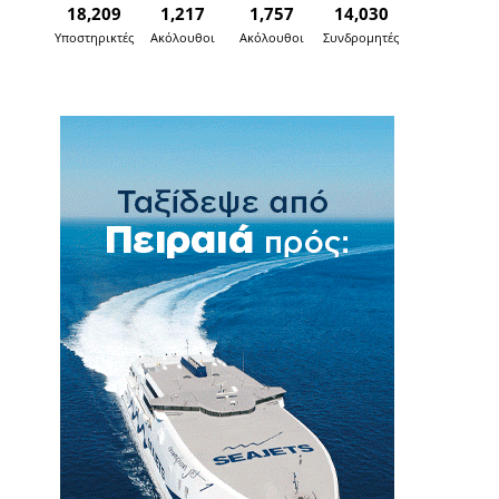
18,209
1,217
1,757
14,030
Υποστηρικτές
Ακόλουθοι
Ακόλουθοι
Συνδρομητές