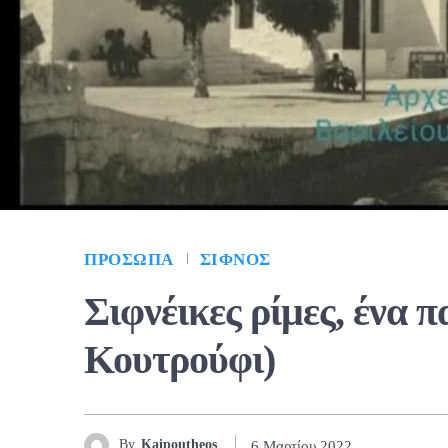
ΠΡΌΣΩΠΑ
ΣΊΦΝΟΣ
Σιφνέικες ρίμες, ένα 
Κουτρούφι)
By
Kaipoutheos
6 Μαρτίου 2022