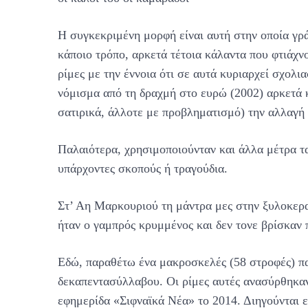
Η συγκεκριμένη μορφή είναι αυτή στην οποία γρ
κάποιο τρόπο, αρκετά τέτοια κάλαντα που φτιάχν
ρίμες με την έννοια ότι σε αυτά κυριαρχεί σχολια
νόμισμα από τη δραχμή στο ευρώ (2002) αρκετά κ
σατιρικά, άλλοτε με προβληματισμό) την αλλαγή 
Παλαιότερα, χρησιμοποιούνταν και άλλα μέτρα τ
υπάρχοντες σκοπούς ή τραγούδια.
Στ’ Αη Μαρκουριού τη μάντρα μες στην ξυλοκερ
ήταν ο γαμπρός κρυμμένος και δεν τονε βρίσκαν 
Εδώ, παραθέτω ένα μακροσκελές (58 στροφές) πα
δεκαπεντασύλλαβου. Οι ρίμες αυτές ανασύρθηκαν
εφημερίδα «Σιφναϊκά Νέα» το 2014. Διηγούνται 