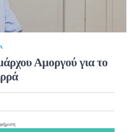
Α
μάρχου Αμοργού για το
αρρά
φήμιση