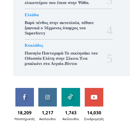
ελικοπτέρου που έπεσε στην Ψάθα.
Ελλάδα
Βαρύ πένθος στην ακτοπλοϊα, πέθανε
ξαφνικά ο 56χρονος ύπαρχος του
Superferry
Κυκλάδες
Παναγία Παντοχαρά-Το εκκλησάκι του
Οδυσσέα Ελύτη στην Σίκινο.Ένα
μπαλκόνι στο Αιγαίο.Βίντεο
18,209
1,217
1,743
14,030
Υποστηρικτές
Ακόλουθοι
Ακόλουθοι
Συνδρομητές