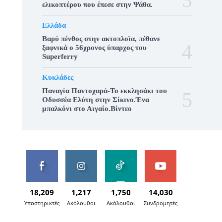
ελικοπτέρου που έπεσε στην Ψάθα.
Ελλάδα
Βαρύ πένθος στην ακτοπλοϊα, πέθανε
ξαφνικά ο 56χρονος ύπαρχος του
Superferry
Κυκλάδες
Παναγία Παντοχαρά-Το εκκλησάκι του
Οδυσσέα Ελύτη στην Σίκινο.Ένα
μπαλκόνι στο Αιγαίο.Βίντεο
18,209
1,217
1,750
14,030
Υποστηρικτές
Ακόλουθοι
Ακόλουθοι
Συνδρομητές