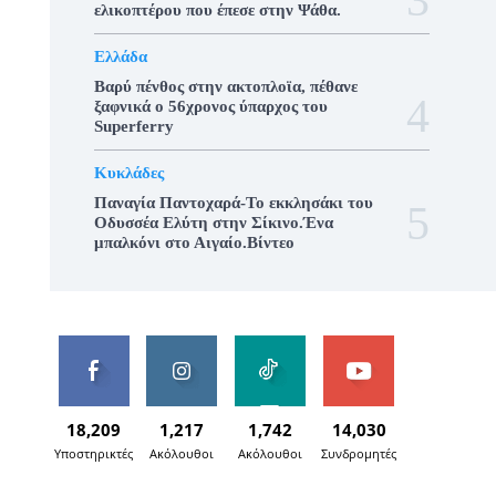
ελικοπτέρου που έπεσε στην Ψάθα.
Ελλάδα
Βαρύ πένθος στην ακτοπλοϊα, πέθανε
ξαφνικά ο 56χρονος ύπαρχος του
Superferry
Κυκλάδες
Παναγία Παντοχαρά-Το εκκλησάκι του
Οδυσσέα Ελύτη στην Σίκινο.Ένα
μπαλκόνι στο Αιγαίο.Βίντεο
18,209
1,217
1,742
14,030
Υποστηρικτές
Ακόλουθοι
Ακόλουθοι
Συνδρομητές