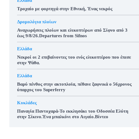
Ελλάδα
Τροχαίο με φορτηγά στην Εθνική, Ένας νεκρός
Δρομολόγια πλοίων
Αναχωρήσεις πλοίων και ελικοπτέρων από Σίφνο από 3
έως 9/8/26.Departures from Sifnos
Ελλάδα
Νεκροί οι 2 επιβαίνοντες του ενός ελικοπτέρου που έπεσε
στην Ψάθα.
Ελλάδα
Βαρύ πένθος στην ακτοπλοϊα, πέθανε ξαφνικά ο 56χρονος
ύπαρχος του Superferry
Κυκλάδες
Παναγία Παντοχαρά-Το εκκλησάκι του Οδυσσέα Ελύτη
στην Σίκινο.Ένα μπαλκόνι στο Αιγαίο.Βίντεο