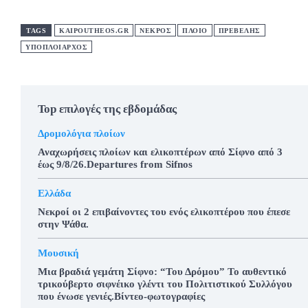
TAGS
KAIPOUTHEOS.GR
ΝΕΚΡΟΣ
ΠΛΟΙΟ
ΠΡΕΒΕΛΗΣ
ΥΠΟΠΛΟΙΑΡΧΟΣ
Top επιλογές της εβδομάδας
Δρομολόγια πλοίων
Αναχωρήσεις πλοίων και ελικοπτέρων από Σίφνο από 3
έως 9/8/26.Departures from Sifnos
Ελλάδα
Νεκροί οι 2 επιβαίνοντες του ενός ελικοπτέρου που έπεσε
στην Ψάθα.
Μουσική
Μια βραδιά γεμάτη Σίφνο: “Του Δρόμου” Το αυθεντικό
τρικούβερτο σιφνέικο γλέντι του Πολιτιστικού Συλλόγου
που ένωσε γενιές.Βίντεο-φωτογραφίες