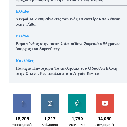
Ελλάδα
Νεκροί οι 2 επιβαίνοντες του ενός ελικοπτέρου που έπεσε
στην Ψάθα.
Ελλάδα
Βαρύ πένθος στην ακτοπλοϊα, πέθανε ξαφνικά ο 56χρονος
ύπαρχος του Superferry
Κυκλάδες
Παναγία Παντοχαρά-Το εκκλησάκι του Οδυσσέα Ελύτη
στην Σίκινο.Ένα μπαλκόνι στο Αιγαίο.Βίντεο
18,209
1,217
1,750
14,030
Υποστηρικτές
Ακόλουθοι
Ακόλουθοι
Συνδρομητές