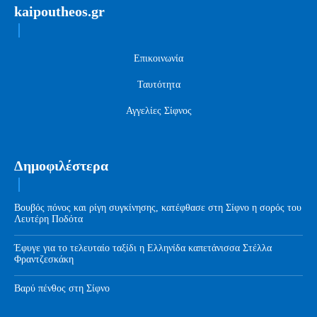
kaipoutheos.gr
Επικοινωνία
Ταυτότητα
Αγγελίες Σίφνος
Δημοφιλέστερα
Βουβός πόνος και ρίγη συγκίνησης, κατέφθασε στη Σίφνο η σορός του
Λευτέρη Ποδότα
Έφυγε για το τελευταίο ταξίδι η Ελληνίδα καπετάνισσα Στέλλα
Φραντζεσκάκη
Βαρύ πένθος στη Σίφνο