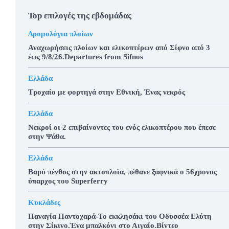
Top επιλογές της εβδομάδας
Δρομολόγια πλοίων
Αναχωρήσεις πλοίων και ελικοπτέρων από Σίφνο από 3
έως 9/8/26.Departures from Sifnos
Ελλάδα
Τροχαίο με φορτηγά στην Εθνική, Ένας νεκρός
Ελλάδα
Νεκροί οι 2 επιβαίνοντες του ενός ελικοπτέρου που έπεσε
στην Ψάθα.
Ελλάδα
Βαρύ πένθος στην ακτοπλοϊα, πέθανε ξαφνικά ο 56χρονος
ύπαρχος του Superferry
Κυκλάδες
Παναγία Παντοχαρά-Το εκκλησάκι του Οδυσσέα Ελύτη
στην Σίκινο.Ένα μπαλκόνι στο Αιγαίο.Βίντεο