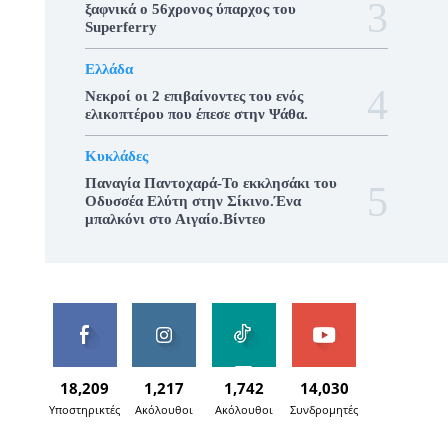
ξαφνικά ο 56χρονος ύπαρχος του
Superferry
Ελλάδα
Νεκροί οι 2 επιβαίνοντες του ενός
ελικοπτέρου που έπεσε στην Ψάθα.
Κυκλάδες
Παναγία Παντοχαρά-Το εκκλησάκι του
Οδυσσέα Ελύτη στην Σίκινο.Ένα
μπαλκόνι στο Αιγαίο.Βίντεο
18,209
1,217
1,742
14,030
Υποστηρικτές
Ακόλουθοι
Ακόλουθοι
Συνδρομητές