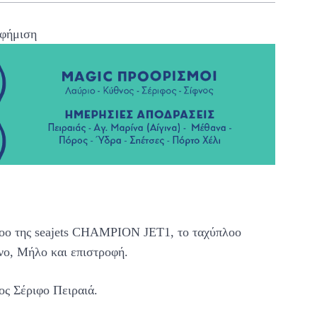
φήμιση
λοο της seajets CHAMPION JET1, το ταχύπλοο
φνο, Μήλο και επιστροφή.
ος Σέριφο Πειραιά.