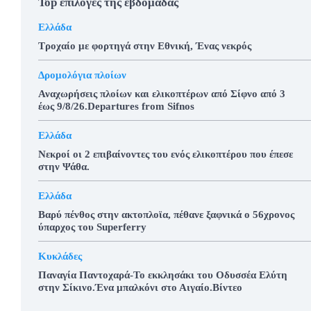
Top επιλογές της εβδομάδας
Ελλάδα
Τροχαίο με φορτηγά στην Εθνική, Ένας νεκρός
Δρομολόγια πλοίων
Αναχωρήσεις πλοίων και ελικοπτέρων από Σίφνο από 3
έως 9/8/26.Departures from Sifnos
Ελλάδα
Νεκροί οι 2 επιβαίνοντες του ενός ελικοπτέρου που έπεσε
στην Ψάθα.
Ελλάδα
Βαρύ πένθος στην ακτοπλοϊα, πέθανε ξαφνικά ο 56χρονος
ύπαρχος του Superferry
Κυκλάδες
Παναγία Παντοχαρά-Το εκκλησάκι του Οδυσσέα Ελύτη
στην Σίκινο.Ένα μπαλκόνι στο Αιγαίο.Βίντεο