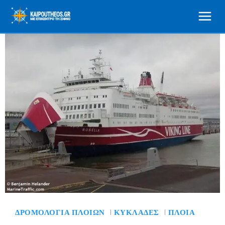
ΔΡΟΜΟΛΌΓΙΑ ΠΛΟΊΩΝ
ΚΥΚΛΆΔΕΣ
ΠΛΟΊΑ