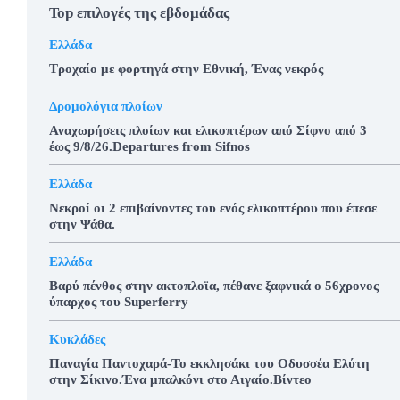
Top επιλογές της εβδομάδας
Ελλάδα
Τροχαίο με φορτηγά στην Εθνική, Ένας νεκρός
Δρομολόγια πλοίων
Αναχωρήσεις πλοίων και ελικοπτέρων από Σίφνο από 3
έως 9/8/26.Departures from Sifnos
Ελλάδα
Νεκροί οι 2 επιβαίνοντες του ενός ελικοπτέρου που έπεσε
στην Ψάθα.
Ελλάδα
Βαρύ πένθος στην ακτοπλοϊα, πέθανε ξαφνικά ο 56χρονος
ύπαρχος του Superferry
Κυκλάδες
Παναγία Παντοχαρά-Το εκκλησάκι του Οδυσσέα Ελύτη
στην Σίκινο.Ένα μπαλκόνι στο Αιγαίο.Βίντεο