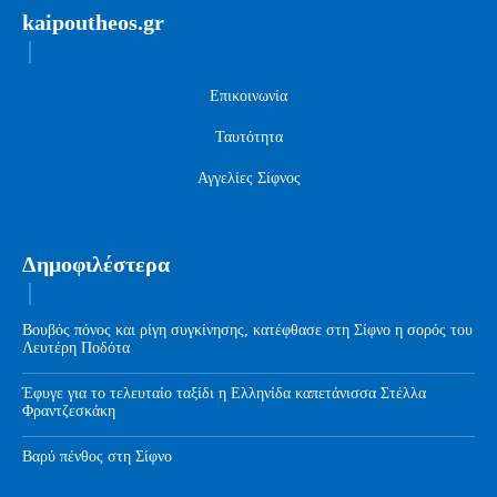
kaipoutheos.gr
Επικοινωνία
Ταυτότητα
Αγγελίες Σίφνος
Δημοφιλέστερα
Βουβός πόνος και ρίγη συγκίνησης, κατέφθασε στη Σίφνο η σορός του
Λευτέρη Ποδότα
Έφυγε για το τελευταίο ταξίδι η Ελληνίδα καπετάνισσα Στέλλα
Φραντζεσκάκη
Βαρύ πένθος στη Σίφνο