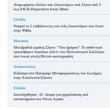
Αναχωρήσεις πλοίων και ελικοπτέρων από Σίφνο από 3
έως 9/8/26.Departures from Sifnos
Ελλάδα
Νεκροί οι 2 επιβαίνοντες του ενός ελικοπτέρου που έπεσε
στην Ψάθα.
Μουσική
Μια βραδιά γεμάτη Σίφνο: “Του Δρόμου” Το αυθεντικό
τρικούβερτο σιφνέικο γλέντι του Πολιτιστικού Συλλόγου
που ένωσε γενιές.Βίντεο-φωτογραφίες
Ανακοινώσεις
Κάλεσμα στο Πανηγύρι Μεταμορφώσεως του Σωτήρος
στην Απολλωνία Σίφνου
Ελλάδα
Συνελήφθησαν -11- άτομα για ηχορύπανση από
καταστήματα στο Νότιο Αιγαίο